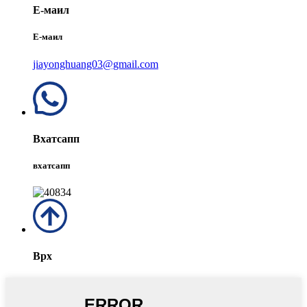
Е-маил
Е-маил
jiayonghuang03@gmail.com
Вхатсапп
вхатсапп
Врх