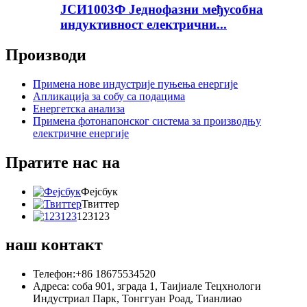
ЈСИ1003Ф Једнофазни међусобна
индуктивност електрични...
Производи
Примена нове индустрије пуњења енергије
Апликација за собу са подацима
Енергетска анализа
Примена фотонапонског система за производњу
електричне енергије
Пратите нас на
Фејсбук
Твиттер
123123
наш контакт
Телефон:+86 18675534520
Адреса: соба 901, зграда 1, Таијиале Тецхнологи
Индустриал Парк, Тонггуан Роад, Тианлиао