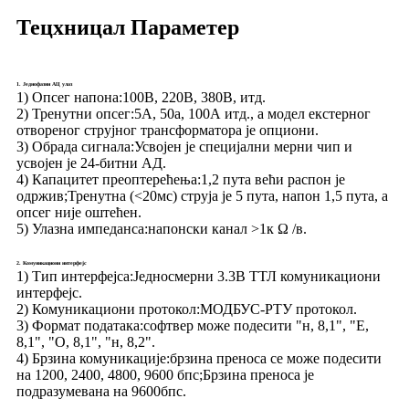
Тецхницал Параметер
1. Једнофазни АЦ улаз
1) Опсег напона:
100В, 220В, 380В, итд.
2) Тренутни опсег:
5А, 50а, 100А итд., а модел екстерног
отвореног струјног трансформатора је опциони.
3) Обрада сигнала:
Усвојен је специјални мерни чип и
усвојен је 24-битни АД.
4) Капацитет преоптерећења:
1,2 пута већи распон је
одржив;Тренутна (<20мс) струја је 5 пута, напон 1,5 пута, а
опсег није оштећен.
5) Улазна импеданса:
напонски канал >1к Ω /в.
2. Комуникациони интерфејс
1) Тип интерфејса:
Једносмерни 3.3В ТТЛ комуникациони
интерфејс.
2) Комуникациони протокол:
МОДБУС-РТУ протокол.
3) Формат података:
софтвер може подесити "н, 8,1", "Е,
8,1", "О, 8,1", "н, 8,2".
4) Брзина комуникације:
брзина преноса се може подесити
на 1200, 2400, 4800, 9600 бпс;Брзина преноса је
подразумевана на 9600бпс.