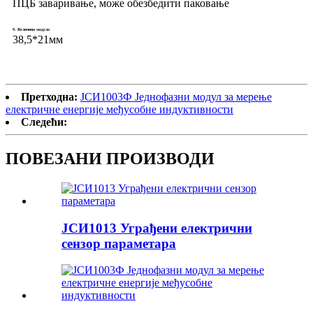
ПЦБ заваривање, може обезбедити паковање
9. Величина модула
38,5*21мм
Претходна:
ЈСИ1003Ф Једнофазни модул за мерење
електричне енергије међусобне индуктивности
Следећи:
ПОВЕЗАНИ ПРОИЗВОДИ
ЈСИ1013 Уграђени електрични
сензор параметара