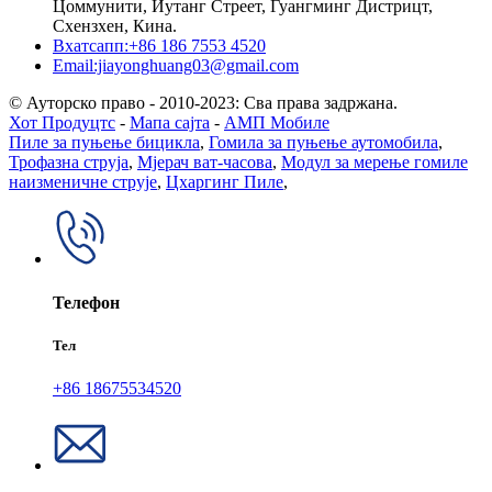
Цоммунити, Иутанг Стреет, Гуангминг Дистрицт,
Схензхен, Кина.
Вхатсапп:+86 186 7553 4520
Email:jiayonghuang03@gmail.com
© Ауторско право - 2010-2023: Сва права задржана.
Хот Продуцтс
-
Мапа сајта
-
АМП Мобиле
Пиле за пуњење бицикла
,
Гомила за пуњење аутомобила
,
Трофазна струја
,
Мјерач ват-часова
,
Модул за мерење гомиле
наизменичне струје
,
Цхаргинг Пиле
,
Телефон
Тел
+86 18675534520