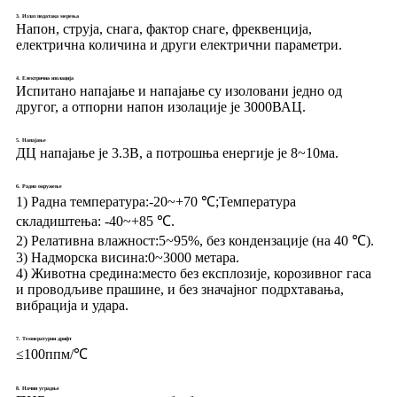
3. Излаз података мерења
Напон, струја, снага, фактор снаге, фреквенција,
електрична количина и други електрични параметри.
4. Електрична изолација
Испитано напајање и напајање су изоловани једно од
другог, а отпорни напон изолације је 3000ВАЦ.
5. Напајање
ДЦ напајање је 3.3В, а потрошња енергије је 8~10ма.
6. Радно окружење
1) Радна температура:
-20~+70 ℃;Температура
складиштења: -40~+85 ℃.
2) Релативна влажност:
5~95%, без кондензације (на 40 ℃).
3) Надморска висина:
0~3000 метара.
4) Животна средина:
место без експлозије, корозивног гаса
и проводљиве прашине, и без значајног подрхтавања,
вибрација и удара.
7. Температурни дрифт
≤100ппм/℃
8. Начин уградње