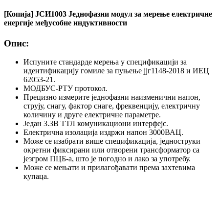
[Копија] ЈСИ1003 Једнофазни модул за мерење електричне
енергије међусобне индуктивности
Опис:
Испуните стандарде мерења у спецификацији за
идентификацију гомиле за пуњење јјг1148-2018 и ИЕЦ
62053-21.
МОДБУС-РТУ протокол.
Прецизно измерите једнофазни наизменични напон,
струју, снагу, фактор снаге, фреквенцију, електричну
количину и друге електричне параметре.
Један 3.3В ТТЛ комуникациони интерфејс.
Електрична изолација издржи напон 3000ВАЦ.
Може се изабрати више спецификација, једноструки
окретни фиксирани или отворени трансформатор са
језгром ПЦБ-а, што је погодно и лако за употребу.
Може се мењати и прилагођавати према захтевима
купаца.