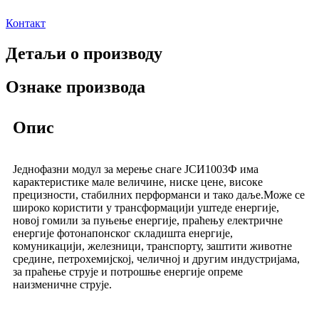
Контакт
Детаљи о производу
Ознаке производа
Опис
Једнофазни модул за мерење снаге ЈСИ1003Ф има
карактеристике мале величине, ниске цене, високе
прецизности, стабилних перформанси и тако даље.Може се
широко користити у трансформацији уштеде енергије,
новој гомили за пуњење енергије, праћењу електричне
енергије фотонапонског складишта енергије,
комуникацији, железници, транспорту, заштити животне
средине, петрохемијској, челичној и другим индустријама,
за праћење струје и потрошње енергије опреме
наизменичне струје.