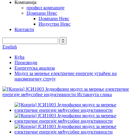
Компанија
профил компаније
Цомпани Невс
Цомпани Невс
Индустри Невс
Контакти
English
Кућа
Производи
Енергетска анализа
Модул за мерење електричне енергије уграђен на
наизменичну струју