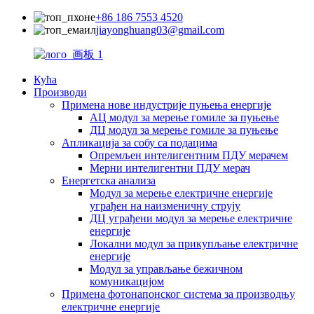
+86 186 7553 4520
jiayonghuang03@gmail.com
Кућа
Производи
Примена нове индустрије пуњења енергије
АЦ модул за мерење гомиле за пуњење
ДЦ модул за мерење гомиле за пуњење
Апликација за собу са подацима
Опремљен интелигентним ПДУ мерачем
Мерни интелигентни ПДУ мерач
Енергетска анализа
Модул за мерење електричне енергије
уграђен на наизменичну струју
ДЦ уграђени модул за мерење електричне
енергије
Локални модул за прикупљање електричне
енергије
Модул за управљање бежичном
комуникацијом
Примена фотонапонског система за производњу
електричне енергије