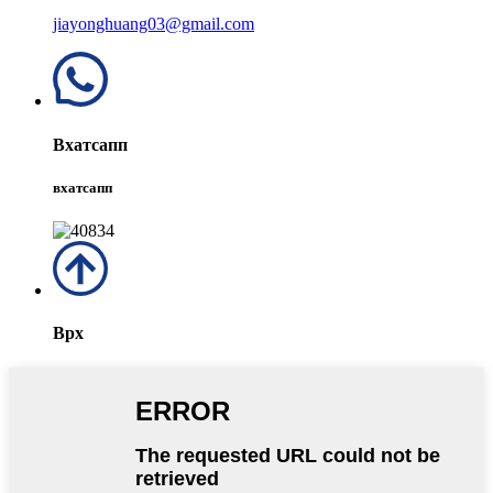
jiayonghuang03@gmail.com
Вхатсапп
вхатсапп
Врх