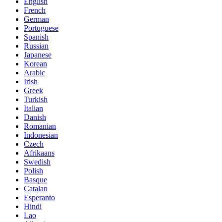
English
French
German
Portuguese
Spanish
Russian
Japanese
Korean
Arabic
Irish
Greek
Turkish
Italian
Danish
Romanian
Indonesian
Czech
Afrikaans
Swedish
Polish
Basque
Catalan
Esperanto
Hindi
Lao