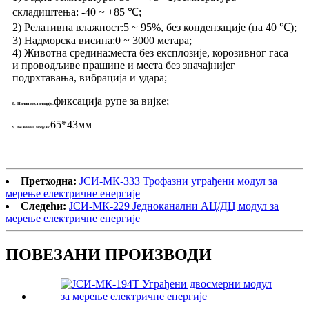
складиштења: -40 ~ +85 ℃;
2) Релативна влажност:
5 ~ 95%, без кондензације (на 40 ℃);
3) Надморска висина:
0 ~ 3000 метара;
4) Животна средина:
места без експлозије, корозивног гаса
и проводљиве прашине и места без значајнијег
подрхтавања, вибрација и удара;
фиксација рупе за вијке;
8. Начин инсталације:
65*43мм
9. Величина модула:
Претходна:
ЈСИ-МК-333 Трофазни уграђени модул за
мерење електричне енергије
Следећи:
ЈСИ-МК-229 Једноканални АЦ/ДЦ модул за
мерење електричне енергије
ПОВЕЗАНИ ПРОИЗВОДИ