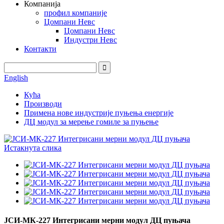
Компанија
профил компаније
Цомпани Невс
Цомпани Невс
Индустри Невс
Контакти
English
Кућа
Производи
Примена нове индустрије пуњења енергије
ДЦ модул за мерење гомиле за пуњење
ЈСИ-МК-227 Интегрисани мерни модул ДЦ пуњача