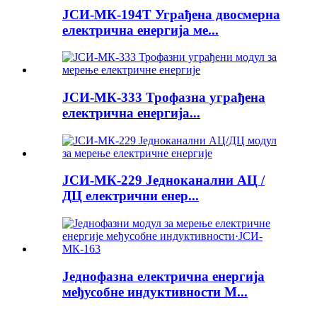
ЈСИ-МК-194Т Уграђена двосмерна
електрична енергија ме...
ЈСИ-МК-333 Трофазна уграђена
електрична енергија...
ЈСИ-МК-229 Једноканални АЦ /
ДЦ електрични енер...
Једнофазна електрична енергија
међусобне индуктивности М...