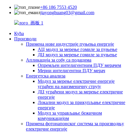
+86 186 7553 4520
jiayonghuang03@gmail.com
Кућа
Производи
Примена нове индустрије пуњења енергије
АЦ модул за мерење гомиле за пуњење
ДЦ модул за мерење гомиле за пуњење
Апликација за собу са подацима
Опремљен интелигентним ПДУ мерачем
Мерни интелигентни ПДУ мерач
Енергетска анализа
Модул за мерење електричне енергије
уграђен на наизменичну струју
ДЦ уграђени модул за мерење електричне
енергије
Локални модул за прикупљање електричне
енергије
Модул за управљање бежичном
комуникацијом
Примена фотонапонског система за производњу
електричне енергије