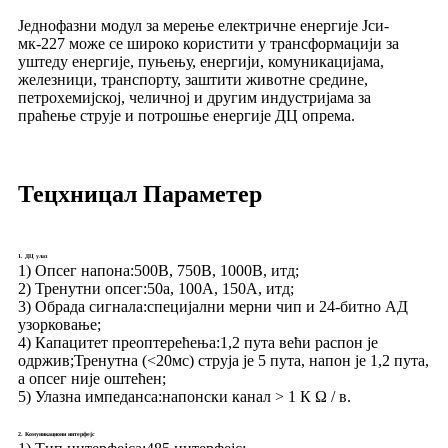
Једнофазни модул за мерење електричне енергије Јси-
мк-227 може се широко користити у трансформацији за
уштеду енергије, пуњењу, енергији, комуникацијама,
железници, транспорту, заштити животне средине,
петрохемијској, челичној и другим индустријама за
праћење струје и потрошње енергије ДЦ опрема.
Тецхницал Параметер
1. ДЦ улаз
1) Опсег напона:
500В, 750В, 1000В, итд;
2) Тренутни опсег:
50а, 100А, 150А, итд;
3) Обрада сигнала:
специјални мерни чип и 24-битно АД
узорковање;
4) Капацитет преоптерећења:
1,2 пута већи распон је
одржив;Тренутна (<20мс) струја је 5 пута, напон је 1,2 пута,
а опсег није оштећен;
5) Улазна импеданса:
напонски канал > 1 К Ω / в.
2. Комуникациони интерфејс