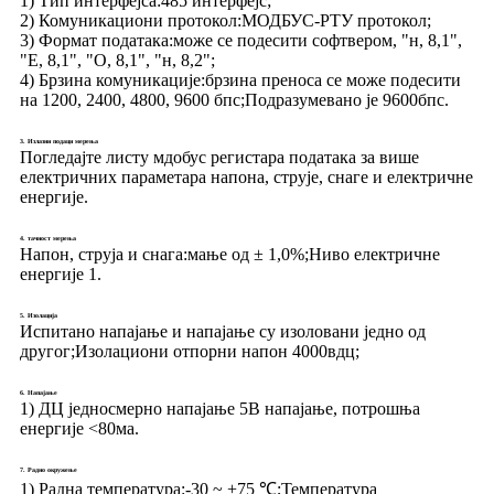
1) Тип интерфејса:
485 интерфејс;
2) Комуникациони протокол:
МОДБУС-РТУ протокол;
3) Формат података:
може се подесити софтвером, "н, 8,1",
"Е, 8,1", "О, 8,1", "н, 8,2";
4) Брзина комуникације:
брзина преноса се може подесити
на 1200, 2400, 4800, 9600 бпс;Подразумевано је 9600бпс.
3. Излазни подаци мерења
Погледајте листу мдобус регистара података за више
електричних параметара напона, струје, снаге и електричне
енергије.
4. тачност мерења
Напон, струја и снага:
мање од ± 1,0%;Ниво електричне
енергије 1.
5. Изолација
Испитано напајање и напајање су изоловани једно од
другог;Изолациони отпорни напон 4000вдц;
6. Напајање
1) ДЦ једносмерно напајање 5В напајање, потрошња
енергије <80ма.
7. Радно окружење
1) Радна температура:
-30 ~ +75 ℃;Температура