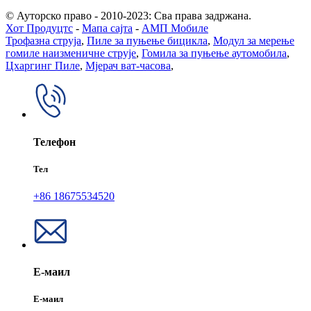
© Ауторско право - 2010-2023: Сва права задржана.
Хот Продуцтс
-
Мапа сајта
-
АМП Мобиле
Трофазна струја
,
Пиле за пуњење бицикла
,
Модул за мерење
гомиле наизменичне струје
,
Гомила за пуњење аутомобила
,
Цхаргинг Пиле
,
Мјерач ват-часова
,
Телефон
Тел
+86 18675534520
Е-маил
Е-маил