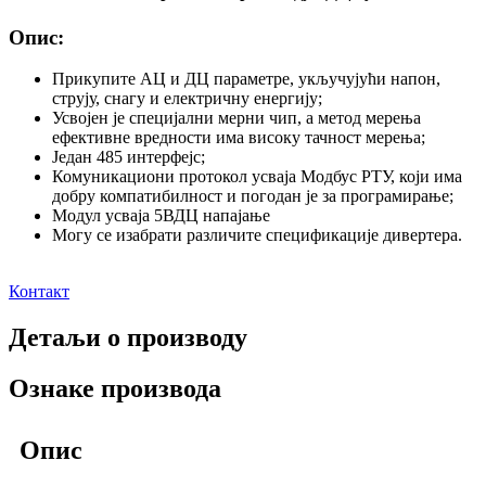
Опис:
Прикупите АЦ и ДЦ параметре, укључујући напон,
струју, снагу и електричну енергију;
Усвојен је специјални мерни чип, а метод мерења
ефективне вредности има високу тачност мерења;
Један 485 интерфејс;
Комуникациони протокол усваја Модбус РТУ, који има
добру компатибилност и погодан је за програмирање;
Модул усваја 5ВДЦ напајање
Могу се изабрати различите спецификације дивертера.
Контакт
Детаљи о производу
Ознаке производа
Опис