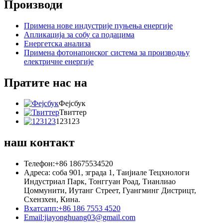
Производи
Примена нове индустрије пуњења енергије
Апликација за собу са подацима
Енергетска анализа
Примена фотонапонског система за производњу
електричне енергије
Пратите нас на
Фејсбук
Твиттер
123123
наш контакт
Телефон:+86 18675534520
Адреса: соба 901, зграда 1, Таијиале Тецхнологи
Индустриал Парк, Тонггуан Роад, Тианлиао
Цоммунити, Иутанг Стреет, Гуангминг Дистрицт,
Схензхен, Кина.
Вхатсапп:+86 186 7553 4520
Email:jiayonghuang03@gmail.com