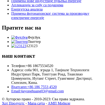
Примена нове индустрије пуњења енергије
Апликација за собу са подацима
Енергетска анализа
Примена фотонапонског система за производњу
електричне енергије
Пратите нас на
Фејсбук
Твиттер
123123
наш контакт
Телефон:+86 18675534520
Адреса: соба 901, зграда 1, Таијиале Тецхнологи
Индустриал Парк, Тонггуан Роад, Тианлиао
Цоммунити, Иутанг Стреет, Гуангминг Дистрицт,
Схензхен, Кина.
Вхатсапп:+86 186 7553 4520
Email:jiayonghuang03@gmail.com
© Ауторско право - 2010-2023: Сва права задржана.
Хот Продуцтс
-
Мапа сајта
-
АМП Мобиле