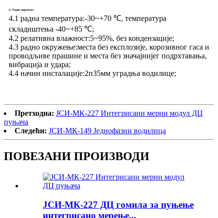
4. Радно окружење
4.1 радна температура:
-30~+70 ℃, температура
складиштења -40~+85 ℃;
4.2 релативна влажност:
5~95%, без кондензације;
4.3 радно окружење:
места без експлозије, корозивног гаса и
проводљиве прашине и места без значајнијег подрхтавања,
вибрација и удара;
4.4 начин инсталације:
2п35мм уградња водилице;
Претходна:
ЈСИ-МК-227 Интегрисани мерни модул ДЦ
пуњача
Следећи:
ЈСИ-МК-149 Једнофазни водилица
ПОВЕЗАНИ ПРОИЗВОДИ
ЈСИ-МК-227 ДЦ гомила за пуњење
интегрисано мерење...