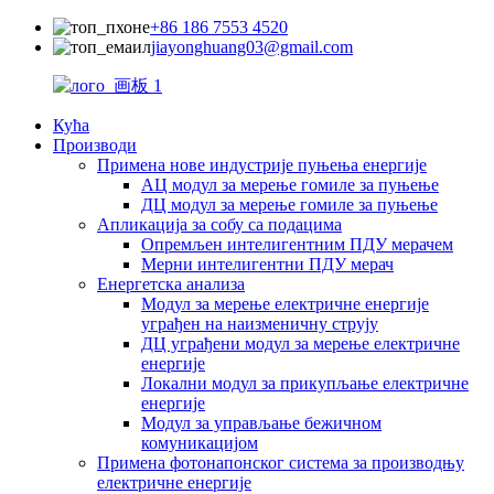
+86 186 7553 4520
jiayonghuang03@gmail.com
Кућа
Производи
Примена нове индустрије пуњења енергије
АЦ модул за мерење гомиле за пуњење
ДЦ модул за мерење гомиле за пуњење
Апликација за собу са подацима
Опремљен интелигентним ПДУ мерачем
Мерни интелигентни ПДУ мерач
Енергетска анализа
Модул за мерење електричне енергије
уграђен на наизменичну струју
ДЦ уграђени модул за мерење електричне
енергије
Локални модул за прикупљање електричне
енергије
Модул за управљање бежичном
комуникацијом
Примена фотонапонског система за производњу
електричне енергије