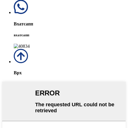
Вхатсапп
вхатсапп
Врх