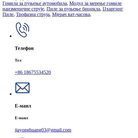
Гомила за пуњење аутомобила
,
Модул за мерење гомиле
наизменичне струје
,
Пиле за пуњење бицикла
,
Цхаргинг
Пиле
,
Трофазна струја
,
Мјерач ват-часова
,
Телефон
Тел
+86 18675534520
Е-маил
Е-маил
jiayonghuang03@gmail.com