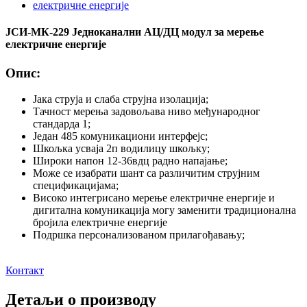
ЈСИ-МК-229 Једноканални АЦ/ДЦ модул за мерење
електричне енергије
Опис:
Јака струја и слаба струјна изолација;
Тачност мерења задовољава ниво међународног
стандарда 1;
Један 485 комуникациони интерфејс;
Шкољка усваја 2п водилицу шкољку;
Широки напон 12-36вдц радно напајање;
Може се изабрати шант са различитим струјним
спецификацијама;
Високо интегрисано мерење електричне енергије и
дигитална комуникација могу заменити традиционална
бројила електричне енергије
Подршка персонализованом прилагођавању;
Контакт
Детаљи о производу