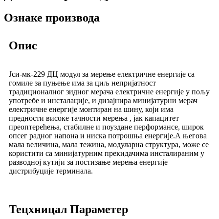
Ознаке производа
Опис
Јси-мк-229 ДЦ модул за мерење електричне енергије са
гомиле за пуњење има за циљ непријатност
традиционалног зидног мерача електричне енергије у пољу
употребе и инсталације, и дизајнира минијатурни мерач
електричне енергије монтиран на шину, који има
предности високе тачности мерења , јак капацитет
преоптерећења, стабилне и поуздане перформансе, широк
опсег радног напона и ниска потрошња енергије.А његова
мала величина, мала тежина, модуларна структура, може се
користити са минијатурним прекидачима инсталираним у
разводној кутији за постизање мерења енергије
дистрибуције терминала.
Тецхницал Параметер