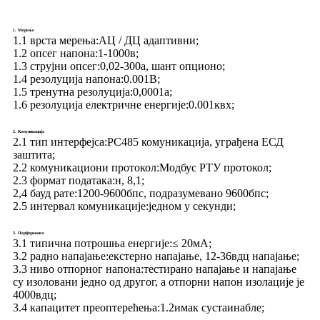
1. Мерење
1.1 врста мерења:
АЦ / ДЦ адаптивни;
1.2 опсег напона:
1-1000в;
1.3 струјни опсег:
0,02-300а, шант опционо;
1.4 резолуција напона:
0.001В;
1.5 тренутна резолуција:
0,0001а;
1.6 резолуција електричне енергије:
0.001квх;
2. Комуникација
2.1 тип интерфејса:
РС485 комуникација, уграђена ЕСД
заштита;
2.2 комуникациони протокол:
Модбус РТУ протокол;
2.3 формат података:
н, 8,1;
2,4 бауд рате:
1200-9600бпс, подразумевано 9600бпс;
2.5 интервал комуникације:
једном у секунди;
3. Перформансе
3.1 типична потрошња енергије:
≤ 20мА;
3.2 радно напајање:
екстерно напајање, 12-36вдц напајање;
3.3 ниво отпорног напона:
тестирано напајање и напајање
су изоловани једно од другог, а отпорни напон изолације је
4000вдц;
3.4 капацитет преоптерећења:
1.2имак сустаинабле;