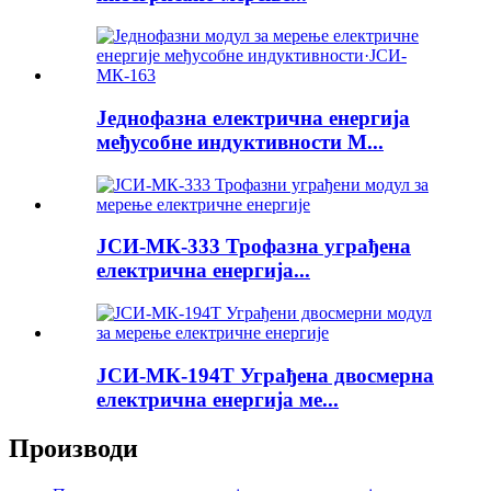
Једнофазна електрична енергија
међусобне индуктивности М...
ЈСИ-МК-333 Трофазна уграђена
електрична енергија...
ЈСИ-МК-194Т Уграђена двосмерна
електрична енергија ме...
Производи