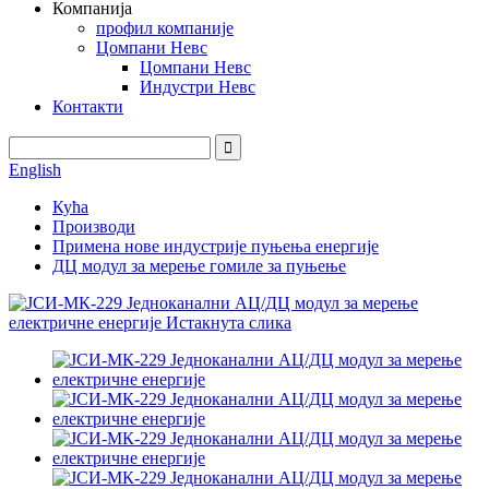
Компанија
профил компаније
Цомпани Невс
Цомпани Невс
Индустри Невс
Контакти
English
Кућа
Производи
Примена нове индустрије пуњења енергије
ДЦ модул за мерење гомиле за пуњење